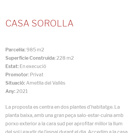
CASA SOROLLA
Parcel·la:
985 m2
Superfície Construïda
: 228 m2
Estat:
En execució
Promotor
: Privat
Situació:
Ametlla del Vallès
Any:
2021
La proposta es centra en dos plantes d’habitatge. La
planta baixa, amb una gran peça salo-estar-cuina amb
porxo exterior a la cara sud per aprofitar millor la llum
del sol i gaudir de l’espai durant el dia. Accedim a la casa