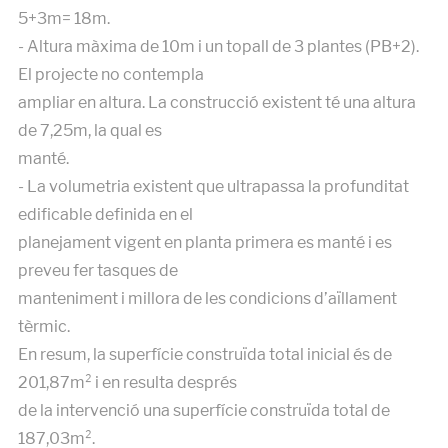
5+3m= 18m.
- Altura màxima de 10m i un topall de 3 plantes (PB+2).
El projecte no contempla
ampliar en altura. La construcció existent té una altura
de 7,25m, la qual es
manté.
- La volumetria existent que ultrapassa la profunditat
edificable definida en el
planejament vigent en planta primera es manté i es
preveu fer tasques de
manteniment i millora de les condicions d’aïllament
tèrmic.
En resum, la superfície construïda total inicial és de
201,87m² i en resulta després
de la intervenció una superfície construïda total de
187,03m².