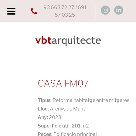
93 663 72 27 / 691
57 03 25
CASA FM07
Tipus:
Reforma habitatge entre mitgeres
Lloc:
Arenys de Munt
Any:
2023
Superfície útil: 201
m2
Peces:
Edificació principal