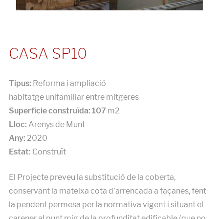
CASA SP10
Tipus:
Reforma i ampliació
habitatge unifamiliar entre mitgeres
Superfície construïda: 107
m2
Lloc:
Arenys de Munt
Any:
2020
Estat:
Construït
El Projecte preveu la substitució de la coberta,
conservant la mateixa cota d’arrencada a façanes, fent
la pendent permesa per la normativa vigent i situant el
carener al punt mig de la profunditat edificable (que no