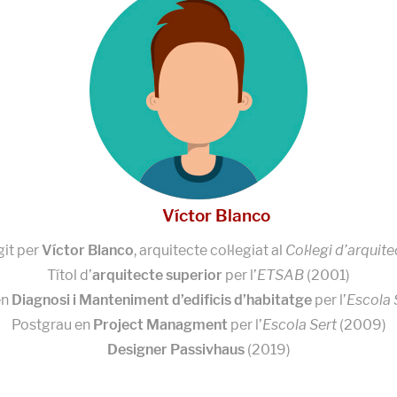
Víctor Blanco
git per
Víctor Blanco
, arquitecte col·legiat al
Col·legi d’arquit
Títol d’
arquitecte superior
per l’
ETSAB
(2001)
en
Diagnosi i Manteniment d’edificis d’habitatge
per l’
Escola 
Postgrau en
Project Managment
per l’
Escola Sert
(2009)
Designer Passivhaus
(2019)