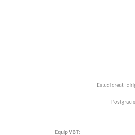
Estudi creat i diri
Postgrau 
Equip VBT: