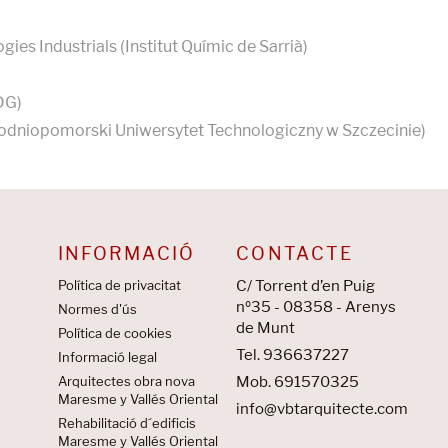
ies Industrials (Institut Químic de Sarrià)
DG)
chodniopomorski Uniwersytet Technologiczny w Szczecinie)
INFORMACIÓ
CONTACTE
Política de privacitat
C/ Torrent d’en Puig
nº35 - 08358 - Arenys
Normes d'ús
de Munt
Política de cookies
Tel. 936637227
Informació legal
Arquitectes obra nova
Mob. 691570325
Maresme y Vallés Oriental
info@vbtarquitecte.com
Rehabilitació d´edificis
Maresme y Vallés Oriental