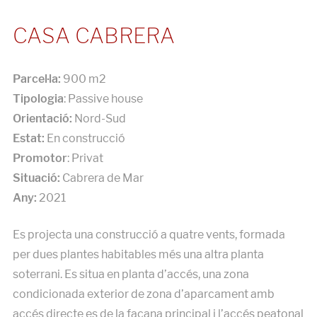
CASA CABRERA
Parcel·la:
900 m2
Tipologia
: Passive house
Orientació:
Nord-Sud
Estat:
En construcció
Promotor
: Privat
Situació:
Cabrera de Mar
Any:
2021
Es projecta una construcció a quatre vents, formada
per dues plantes habitables més una altra planta
soterrani. Es situa en planta d’accés, una zona
condicionada exterior de zona d’aparcament amb
accés directe es de la façana principal i l’accés peatonal