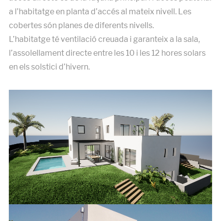
a l’habitatge en planta d’accés al mateix nivell. Les
cobertes són planes de diferents nivells.
L’habitatge té ventilació creuada i garanteix a la sala,
l’assolellament directe entre les 10 i les 12 hores solars
en els solstici d’hivern.