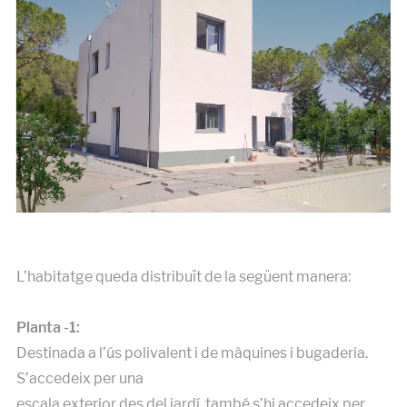
L’habitatge queda distribuït de la següent manera:
Planta -1:
Destinada a l’ús polivalent i de màquines i bugaderia.
S’accedeix per una
escala exterior des del jardí, també s’hi accedeix per