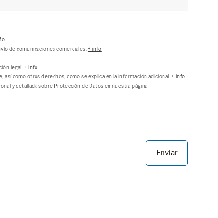
nfo
envío de comunicaciones comerciales.
+ info
ción legal.
+ info
se, así como otros derechos, como se explica en la información adicional.
+ info
ional y detallada sobre Protección de Datos en nuestra página