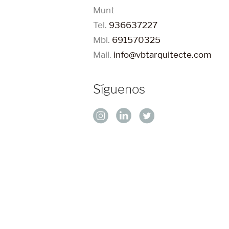
Munt
Tel.
936637227
Mbl.
691570325
Mail.
info@vbtarquitecte.com
Síguenos