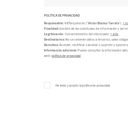
POLÍTICA DE PRIVACIDAD
Responsable:
VBTarquitecte (“
Víctor Blanco Tarrats
”).
+ i
Finalidad:
Gestión de las solicitudes de información y del 
Legitimación
: Consentimiento del interesado.
+ info
Destinatarios:
No se cederán datos a terceros, salvo obliga
Derechos:
Acceder, rectificar, cancelar o suprimir y oponer
Información adicional:
Puede consultar la información adic
web:
política de privacidad
He leído y acepto la política de privacidad