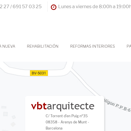
2 27 / 691 57 03 25
Lunes a viernes de 8:00h a 19:00
A NUEVA
REHABILITACIÓN
REFORMAS INTERIORES
P
C/ Torrent d’en Puig nº35
08358 - Arenys de Munt -
Barcelona